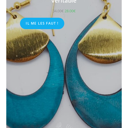
véritable
34.00
€
28.00
€
IL ME LES FAUT !