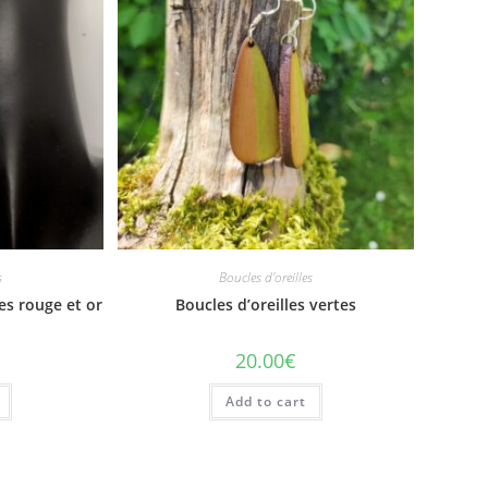
s
Boucles d'oreilles
es rouge et or
Boucles d’oreilles vertes
20.00
€
Add to cart