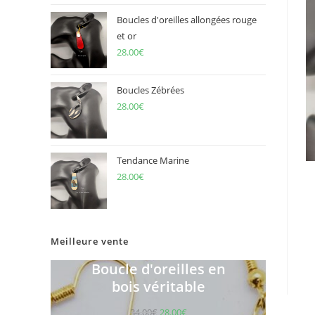
Boucles d'oreilles allongées rouge
et or
28.00
€
Boucles Zébrées
28.00
€
Tendance Marine
28.00
€
Meilleure vente
Boucle d'oreilles en
bois véritable
34.00
€
28.00
€