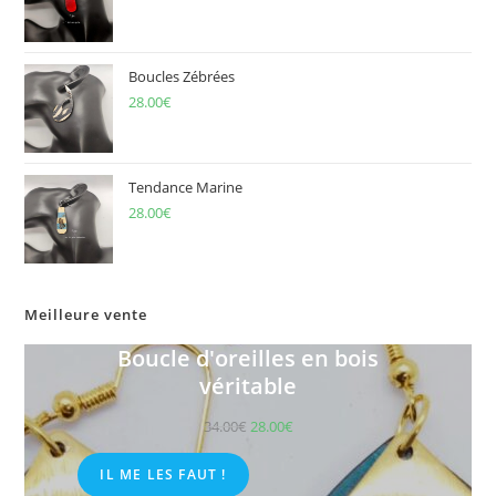
Boucles Zébrées
28.00
€
Tendance Marine
28.00
€
Meilleure vente
Boucle d'oreilles en bois
véritable
34.00
€
28.00
€
IL ME LES FAUT !