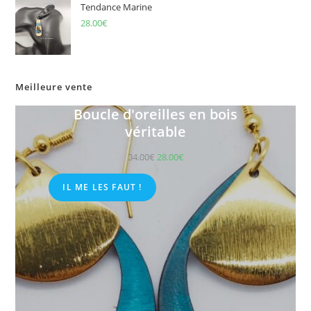
Tendance Marine
28.00
€
Meilleure vente
Boucle d'oreilles en bois
véritable
34.00
€
28.00
€
IL ME LES FAUT !