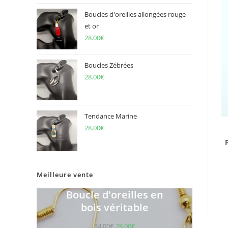
Boucles d'oreilles allongées rouge
et or
28.00
€
Boucles Zébrées
28.00
€
Tendance Marine
28.00
€
Meilleure vente
Boucle d'oreilles en
bois véritable
34.00
€
28.00
€