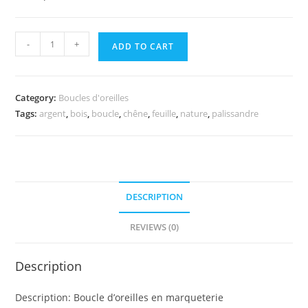
Boucle
-
+
ADD TO CART
Feuille
de
chêne
Category:
Boucles d'oreilles
quantity
Tags:
argent
,
bois
,
boucle
,
chêne
,
feuille
,
nature
,
palissandre
DESCRIPTION
REVIEWS (0)
Description
Description: Boucle d’oreilles en marqueterie