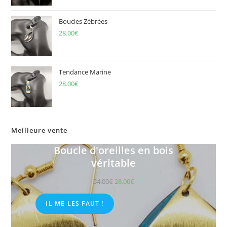
Boucles Zébrées
28.00
€
Tendance Marine
28.00
€
Meilleure vente
Boucle d'oreilles en bois
véritable
34.00
€
28.00
€
IL ME LES FAUT !