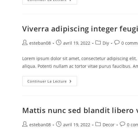
Turpis
Cursus
Habitasse
Platea
Viverra adipiscing integer feug
Auteur/autrice
Publication
Post
Commentai
esteban08
avril 19, 2022
Diy
0 comm
de
publiée :
category:
de
la
la
Lorem ipsum dolor sit amet, consectetur adipiscing eli
publication :
publication 
aliqua. Potenti nullam ac tortor vitae purus faucibus. A
Viverra
Continuer La Lecture
Adipiscing
Integer
Feugiat
Mattis nunc sed blandit libero 
Auteur/autrice
Publication
Post
Comment
esteban08
avril 19, 2022
Decor
0 co
de
publiée :
category:
de
la
la