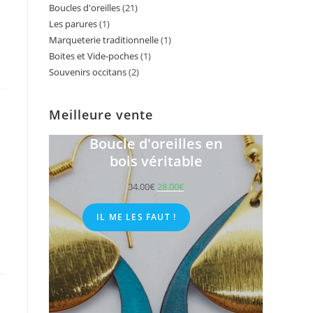
Boucles d'oreilles
21
21
products
Les parures
1
1
products
Marqueterie traditionnelle
1
1
product
Boites et Vide-poches
1
1
product
Souvenirs occitans
2
2
product
products
Meilleure vente
Boucle d'oreilles en
bois véritable
34.00
€
28.00
€
IL ME LES FAUT !