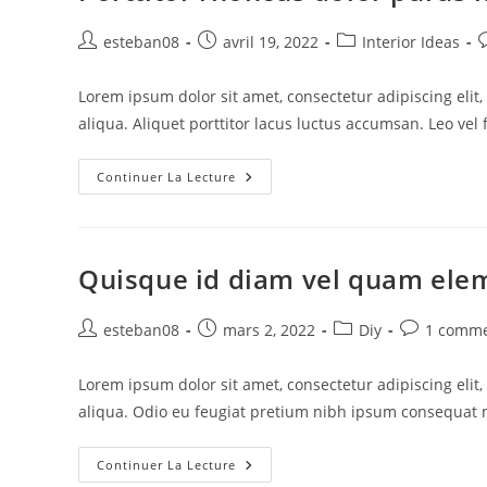
Auteur/autrice
Publication
Post
C
esteban08
avril 19, 2022
Interior Ideas
de
publiée :
category:
d
la
l
Lorem ipsum dolor sit amet, consectetur adipiscing eli
publication :
p
aliqua. Aliquet porttitor lacus luctus accumsan. Leo vel
Porttitor
Continuer La Lecture
Rhoncus
Dolor
Purus
Non
Enim
Quisque id diam vel quam el
Auteur/autrice
Publication
Post
Commentai
esteban08
mars 2, 2022
Diy
1 comme
de
publiée :
category:
de
la
la
Lorem ipsum dolor sit amet, consectetur adipiscing eli
publication :
publication 
aliqua. Odio eu feugiat pretium nibh ipsum consequat n
Quisque
Continuer La Lecture
Id