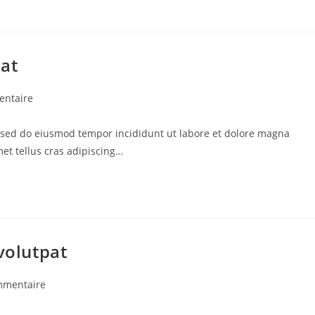
iat
res
entaire
t, sed do eiusmod tempor incididunt ut labore et dolore magna
:
met tellus cras adipiscing…
volutpat
aires
mmentaire