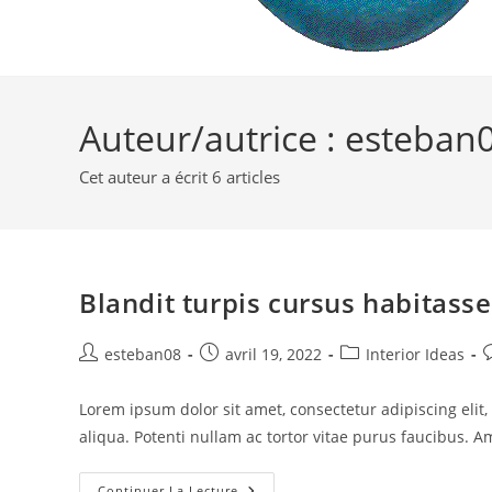
Auteur/autrice :
esteban
Cet auteur a écrit 6 articles
Blandit turpis cursus habitasse
Auteur/autrice
Publication
Post
C
esteban08
avril 19, 2022
Interior Ideas
de
publiée :
category:
d
la
l
Lorem ipsum dolor sit amet, consectetur adipiscing eli
publication :
p
aliqua. Potenti nullam ac tortor vitae purus faucibus. A
Blandit
Continuer La Lecture