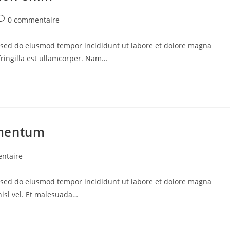
ommentaires
0 commentaire
e
a
t, sed do eiusmod tempor incididunt ut labore et dolore magna
ublication :
 fringilla est ullamcorper. Nam…
ementum
res
ntaire
t, sed do eiusmod tempor incididunt ut labore et dolore magna
:
isl vel. Et malesuada…