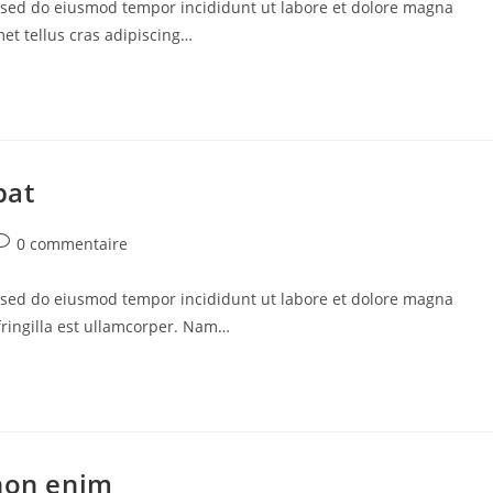
t, sed do eiusmod tempor incididunt ut labore et dolore magna
on :
met tellus cras adipiscing…
pat
ommentaires
0 commentaire
e
a
t, sed do eiusmod tempor incididunt ut labore et dolore magna
ublication :
 fringilla est ullamcorper. Nam…
 non enim