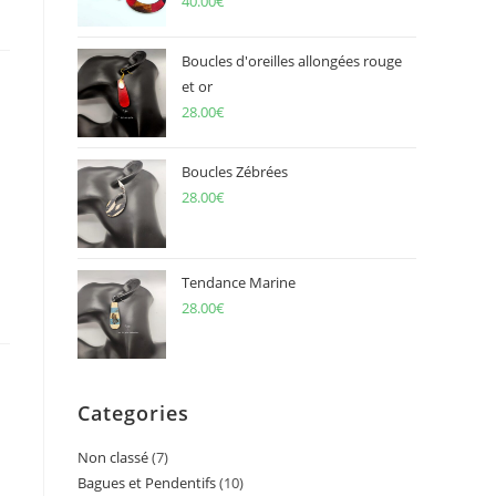
40.00
€
Boucles d'oreilles allongées rouge
et or
28.00
€
Boucles Zébrées
28.00
€
Tendance Marine
28.00
€
Categories
Non classé
7
7
Bagues et Pendentifs
10
10
products