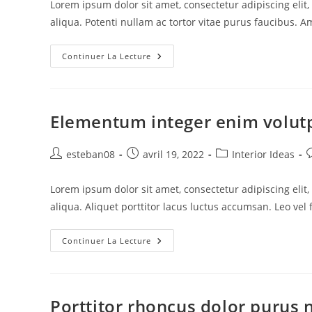
Lorem ipsum dolor sit amet, consectetur adipiscing eli
publication :
publicati
aliqua. Potenti nullam ac tortor vitae purus faucibus. A
Mattis
Continuer La Lecture
Nunc
Sed
Blandit
Libero
Volutpat
Elementum integer enim volut
Auteur/autrice
Publication
Post
C
esteban08
avril 19, 2022
Interior Ideas
de
publiée :
category:
d
la
l
Lorem ipsum dolor sit amet, consectetur adipiscing eli
publication :
p
aliqua. Aliquet porttitor lacus luctus accumsan. Leo vel
Elementum
Continuer La Lecture
Integer
Enim
Volutpat
Porttitor rhoncus dolor purus