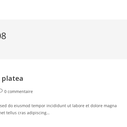
08
 platea
ommentaires
0 commentaire
e
a
t, sed do eiusmod tempor incididunt ut labore et dolore magna
ublication :
met tellus cras adipiscing…