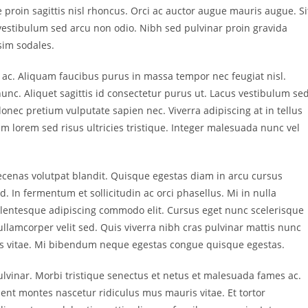
 proin sagittis nisl rhoncus. Orci ac auctor augue mauris augue. Si
vestibulum sed arcu non odio. Nibh sed pulvinar proin gravida
sim sodales.
 ac. Aliquam faucibus purus in massa tempor nec feugiat nisl.
unc. Aliquet sagittis id consectetur purus ut. Lacus vestibulum se
onec pretium vulputate sapien nec. Viverra adipiscing at in tellus
um lorem sed risus ultricies tristique. Integer malesuada nunc vel
aecenas volutpat blandit. Quisque egestas diam in arcu cursus
. In fermentum et sollicitudin ac orci phasellus. Mi in nulla
pellentesque adipiscing commodo elit. Cursus eget nunc scelerisque
ullamcorper velit sed. Quis viverra nibh cras pulvinar mattis nunc
ices vitae. Mi bibendum neque egestas congue quisque egestas.
lvinar. Morbi tristique senectus et netus et malesuada fames ac.
ient montes nascetur ridiculus mus mauris vitae. Et tortor