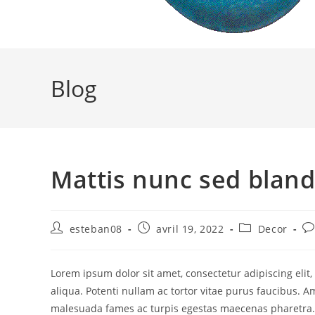
Blog
Mattis nunc sed blandi
Auteur/autrice
Publication
Post
Co
esteban08
avril 19, 2022
Decor
de
publiée :
category:
de
la
la
publication :
pu
Lorem ipsum dolor sit amet, consectetur adipiscing eli
aliqua. Potenti nullam ac tortor vitae purus faucibus. A
malesuada fames ac turpis egestas maecenas pharetra. D