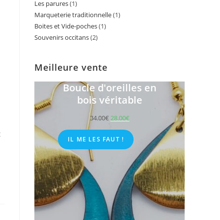
Les parures
1
1
products
Marqueterie traditionnelle
1
1
product
Boites et Vide-poches
1
1
product
Souvenirs occitans
2
2
i
product
products
Meilleure vente
Boucle d'oreilles en
bois véritable
34.00
€
28.00
€
t
IL ME LES FAUT !