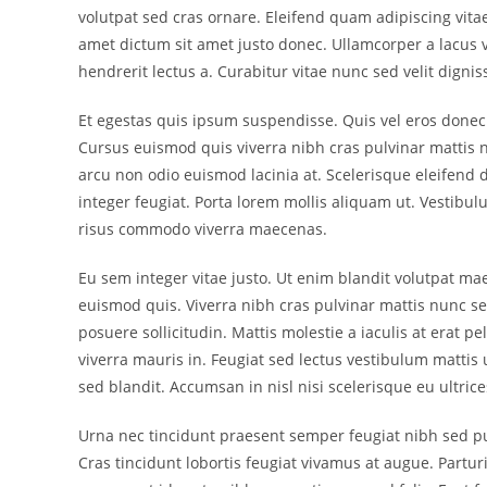
volutpat sed cras ornare. Eleifend quam adipiscing vitae
amet dictum sit amet justo donec. Ullamcorper a lacus 
hendrerit lectus a. Curabitur vitae nunc sed velit dignis
Et egestas quis ipsum suspendisse. Quis vel eros donec
Cursus euismod quis viverra nibh cras pulvinar mattis n
arcu non odio euismod lacinia at. Scelerisque eleifend d
integer feugiat. Porta lorem mollis aliquam ut. Vestibul
risus commodo viverra maecenas.
Eu sem integer vitae justo. Ut enim blandit volutpat m
euismod quis. Viverra nibh cras pulvinar mattis nunc sed
posuere sollicitudin. Mattis molestie a iaculis at erat 
viverra mauris in. Feugiat sed lectus vestibulum mattis 
sed blandit. Accumsan in nisl nisi scelerisque eu ultr
Urna nec tincidunt praesent semper feugiat nibh sed pu
Cras tincidunt lobortis feugiat vivamus at augue. Partur