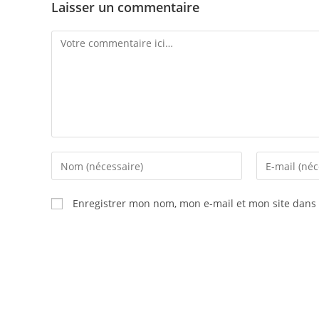
Laisser un commentaire
Comment
Enter
Enter
your
your
name
email
Enregistrer mon nom, mon e-mail et mon site dans
or
address
username
to
to
comment
comment