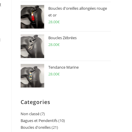
t
Boucles d'oreilles allongées rouge
et or
28.00
€
Boucles Zébrées
d
28.00
€
Tendance Marine
28.00
€
Categories
Non classé
7
7
Bagues et Pendentifs
10
10
products
Boucles d'oreilles
21
21
products