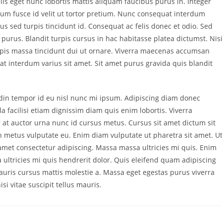
elis eget nunc lobortis mattis aliquam faucibus purus in. Integer
tium fusce id velit ut tortor pretium. Nunc consequat interdum
cus sed turpis tincidunt id. Consequat ac felis donec et odio. Sed
urus. Blandit turpis cursus in hac habitasse platea dictumst. Nis
urpis massa tincidunt dui ut ornare. Viverra maecenas accumsan
at interdum varius sit amet. Sit amet purus gravida quis blandit
tudin tempor id eu nisl nunc mi ipsum. Adipiscing diam donec
a facilisi etiam dignissim diam quis enim lobortis. Viverra
or at auctor urna nunc id cursus metus. Cursus sit amet dictum sit
n metus vulputate eu. Enim diam vulputate ut pharetra sit amet. U
 amet consectetur adipiscing. Massa massa ultricies mi quis. Enim
ultricies mi quis hendrerit dolor. Quis eleifend quam adipiscing
Mauris cursus mattis molestie a. Massa eget egestas purus viverra
 vitae suscipit tellus mauris.