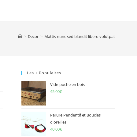
>
Decor
>
Mattis nunc sed blandit libero volutpat
Les + Populaires
Vide-poche en bois
45.00
€
Parure Pendentif et Boucles
d'oreilles
40.00
€