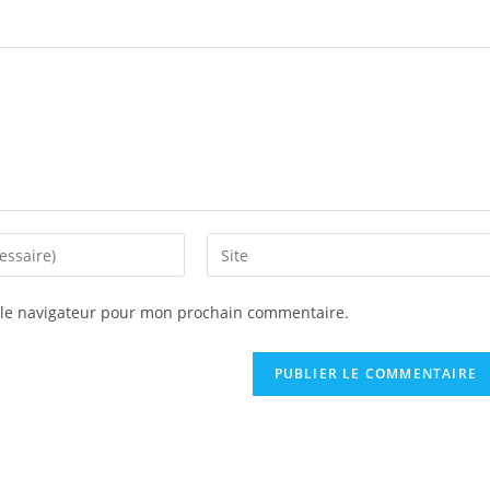
Saisir
l’URL
de
 le navigateur pour mon prochain commentaire.
votre
site
(facultatif)