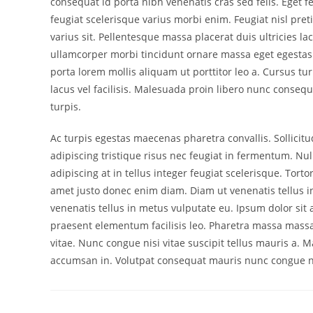
consequat id porta nibh venenatis cras sed felis. Eget f
feugiat scelerisque varius morbi enim. Feugiat nisl pre
varius sit. Pellentesque massa placerat duis ultricies la
ullamcorper morbi tincidunt ornare massa eget egestas p
porta lorem mollis aliquam ut porttitor leo a. Cursus t
lacus vel facilisis. Malesuada proin libero nunc consequ
turpis.
Ac turpis egestas maecenas pharetra convallis. Sollici
adipiscing tristique risus nec feugiat in fermentum. Null
adipiscing at in tellus integer feugiat scelerisque. Tort
amet justo donec enim diam. Diam ut venenatis tellus i
venenatis tellus in metus vulputate eu. Ipsum dolor sit
praesent elementum facilisis leo. Pharetra massa massa 
vitae. Nunc congue nisi vitae suscipit tellus mauris a. 
accumsan in. Volutpat consequat mauris nunc congue nisi